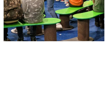
We rekenen als "zit-capaciteit" per zitvlak : 5
kleuters, 4 lagere school kinderen, 3
volwassenen. Op de foto rechtsonder zie je
zelfs 5 lagere school meisjes naast elkaar.
Voor prijzen : zie productpagina i.v.m.
KETTINGBANK en productpagina i.v.m.
BUITENARENA