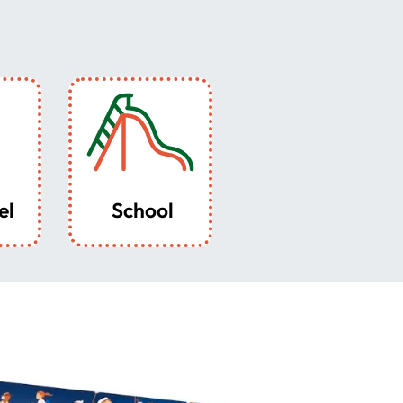
el
School