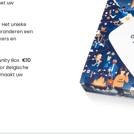
met uw
 Het unieke
garanderen een
kers en
munity Box
€10
or Belgische
o maakt uw