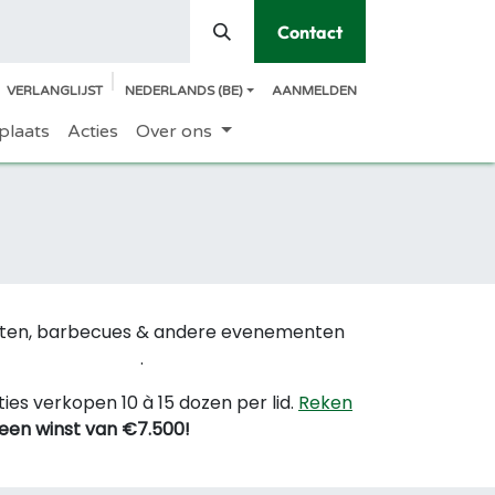
Contact
VERLANGLIJST
NEDERLANDS (BE)
AANMELDEN
plaats
Acties
Over ons
eesten, barbecues & andere evenementen
.
es verkopen 10 à 15 dozen per lid.
Reken
t een winst van €7.500!