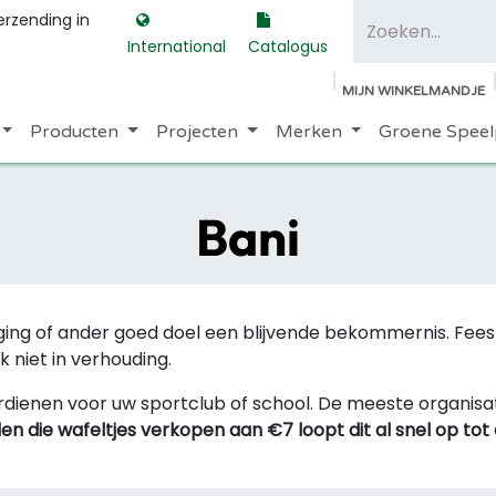
erzending in
International
Catalogus
MIJN WINKELMANDJE
Producten
Projecten
Merken
Groene Speel
Bani
niging of ander goed doel een blijvende bekommernis. F
k niet in verhouding.
rdienen voor uw sportclub of school. De meeste organisati
den die wafeltjes verkopen aan €7 loopt dit al snel op to