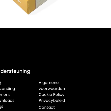
dersteuning
Q
Algemene
zending
voorwaarden
r ons
Cookie Policy
nloads
Privacybeleid
gs
Contact