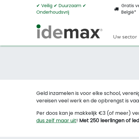
Overslaan naar inhoud
✔︎ Veilig ✔︎ Duurzaam ✔︎
Gratis v
Onderhoudsvrij
België*
Uw sector
Geld inzamelen is voor elke school, vere
vereisen veel werk en de opbrengst is vaa
Per doos kan je makkelijk €3 (of meer) ve
dus zelf maar uit
!
Met 250 leerlingen of le