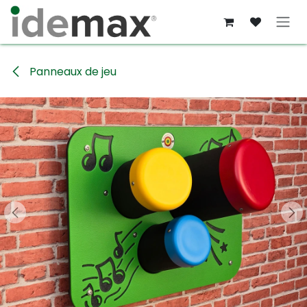
Se rendre au contenu
Panneaux de jeu