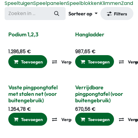
Speeltuigen
Speelpanelen
Speelblokken
Klimmen
Zandb
Sorteer op
Filters
Podium 1,2,3
Hangladder
1.286,85
€
987,65
€
Toevoegen
Vergelijken
Toevoegen
Toevoegen aan ver
Verg
Gratis WK Bal
Gratis WK Bal
Vaste pingpongtafel
Verrijdbare
met stalen net (voor
pingpongtafel (voor
buitengebruik)
buitengebruik)
1.264,78
€
670,56
€
Toevoegen
Vergelijken
Toevoegen
Toevoegen aan ver
Verg