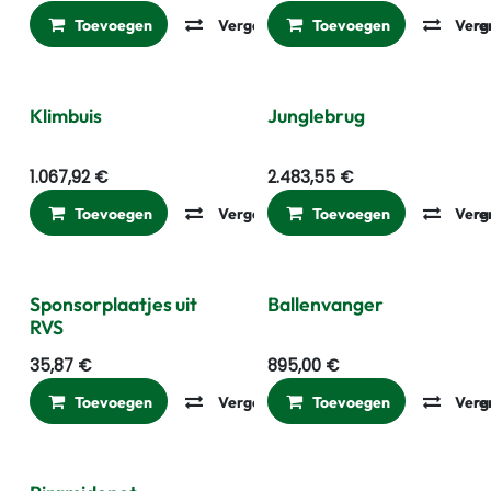
Toevoegen
Vergelijken
Toevoegen
Toevoegen aan ver
Verg
Klimbuis
Junglebrug
1.067,92
€
2.483,55
€
Toevoegen
Vergelijken
Toevoegen
Toevoegen aan ver
Verg
Sponsorplaatjes uit
Ballenvanger
RVS
35,87
€
895,00
€
Toevoegen
Vergelijken
Toevoegen
Toevoegen aan ver
Verg