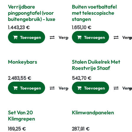
Gratis WK Bal
Gratis WK Bal
Verrijdbare
Buiten voetbaltafel
pingpongtafel (voor
met telescopische
buitengebruik) - luxe
stangen
1.443,23
€
1.651,10
€
Toevoegen
Vergelijken
Toevoegen
Toevoegen aan ver
Verg
Monkeybars
Stalen Duikelrek Met
Roestvrije Staaf
2.483,55
€
542,70
€
Toevoegen
Vergelijken
Toevoegen
Toevoegen aan ver
Verg
Set Van 20
Klimwandpanelen
Klimgrepen
169,25
€
287,91
€