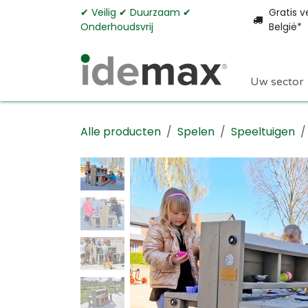
Overslaan naar inhoud
✔︎ Veilig ✔︎ Duurzaam ✔︎
Gratis v
Onderhoudsvrij
België*
Uw sector
Alle producten
Spelen
Speeltuigen