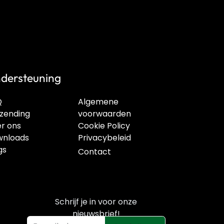
dersteuning
Q
Algemene
zending
voorwaarden
r ons
Cookie Policy
nloads
Privacybeleid
gs
Contact
Schrijf je in voor onze
nieuwsbrief!