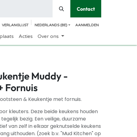
Contact
VERLANGLIJST
NEDERLANDS (BE)
AANMELDEN
plaats
Acties
Over ons
ukentje Muddy -
+ Fornuis
ootsteen & Keukentje met fornuis.
oor kleuters. Deze beide keukens houden
 tegelijk bezig. Een veilige, duurzame
tief van zelf in elkaar geknutselde keukens
lang uithouden. (zoek b.v. "Mud Kitchen" op