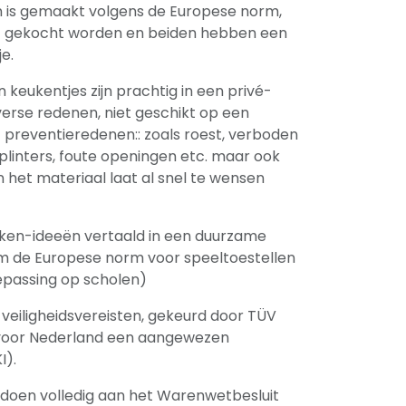
n is gemaakt volgens de Europese norm,
t gekocht worden en beiden hebben een
e.
keukentjes zijn prachtig in een privé-
iverse redenen, niet geschikt op een
v. preventieredenen:: zoals roest, verboden
plinters, foute openingen etc. maar ook
het materiaal laat al snel te wensen
ken-ideeën vertaald in een duurzame
rm de Europese norm voor speeltoestellen
oepassing op scholen)
veiligheidsvereisten, gekeurd door TÜV
 voor Nederland een aangewezen
I).
ldoen volledig aan het Warenwetbesluit