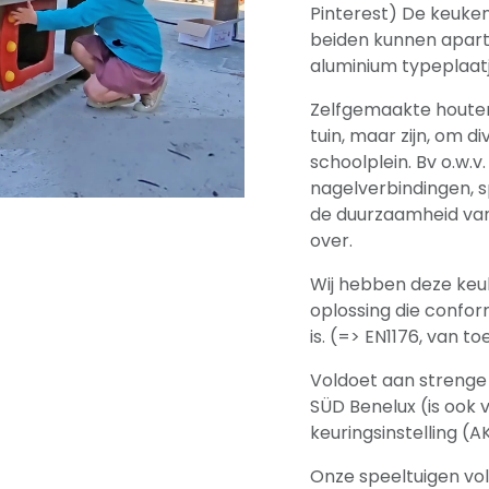
Pinterest) De keuke
beiden kunnen apar
aluminium typeplaatj
Zelfgemaakte houten 
tuin, maar zijn, om d
schoolplein. Bv o.w.
nagelverbindingen, s
de duurzaamheid van 
over.
Wij hebben deze keu
oplossing die confo
is. (=> EN1176, van t
Voldoet aan strenge 
SÜD Benelux (is ook
keuringsinstelling (AK
Onze speeltuigen vo