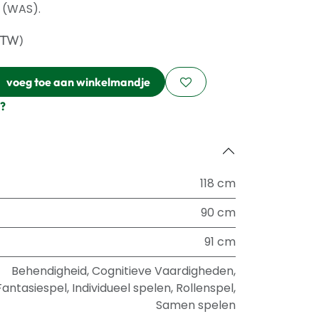
 (WAS).
BTW)
voeg toe aan winkelmandje
?
118 cm
90 cm
91 cm
Behendigheid
,
Cognitieve Vaardigheden
,
Fantasiespel
,
Individueel spelen
,
Rollenspel
,
Samen spelen