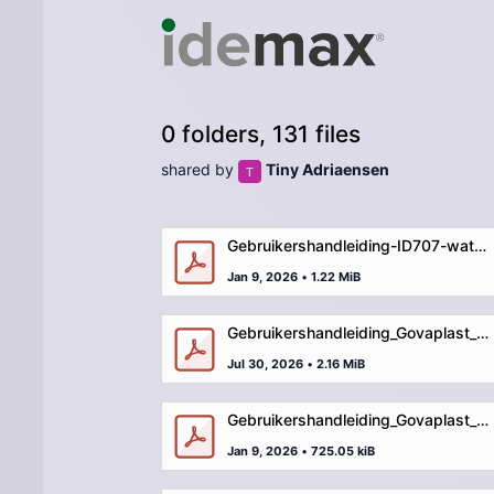
0 folders, 131 files
shared by
Tiny Adriaensen
Gebruikershandleiding-ID707-watertafel.pdf
Jan 9, 2026
•
1.22 MiB
Gebruikershandleiding_Govaplast_Play_GP16_ picknicktafel_mini.pdf
Jul 30, 2026
•
2.16 MiB
Gebruikershandleiding_Govaplast_Play_GP65_vervangset-scheepsroer.pdf
Jan 9, 2026
•
725.05 kiB