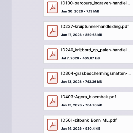
ID100-parcours_ingraven-handleiding.pdf
Jun 30, 2026
•
7.13 MiB
ID237-kruiptunnel-handleiding.pdf
Jun 17, 2026
•
859.68 kiB
ID240_krijtbord_op_palen-handleiding.pdf
Jul 7, 2026
•
405.67 kiB
ID304-grasbeschermingsmatten-handleiding.pdf
Jan 13, 2026
•
743.36 kiB
ID403-Agora_bloembak.pdf
Jan 13, 2026
•
764.76 kiB
ID501-zitbank_Bonn_ML.pdf
Jan 14, 2026
•
930.4 kiB