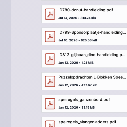
ID780-donut-handleiding.pdf
Jul 14, 2026
•
814.74 kiB
ID799-Sponsorplaatje-handleiding.pdf
Jul 10, 2026
•
625.56 kiB
ID812-glijbaan_dino-handleiding.pdf
Jan 13, 2026
•
1.21 MiB
Puzzelopdrachten L-Blokken Speelplaatsmeubel.pdf
Jan 12, 2026
•
477.67 kiB
spelregels_ganzenbord.pdf
Jan 12, 2026
•
33.15 kiB
spelregels_slangenladders.pdf