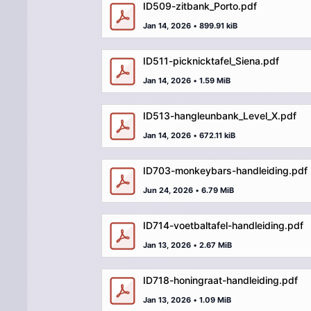
ID509-zitbank_Porto.pdf
Jan 14, 2026
•
899.91 kiB
ID511-picknicktafel_Siena.pdf
Jan 14, 2026
•
1.59 MiB
ID513-hangleunbank_Level_X.pdf
Jan 14, 2026
•
672.11 kiB
ID703-monkeybars-handleiding.pdf
Jun 24, 2026
•
6.79 MiB
ID714-voetbaltafel-handleiding.pdf
Jan 13, 2026
•
2.67 MiB
ID718-honingraat-handleiding.pdf
Jan 13, 2026
•
1.09 MiB